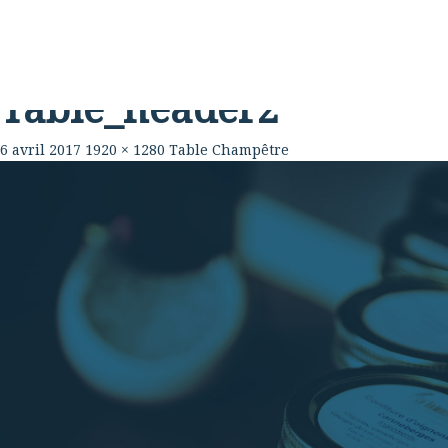
Rabouillère
La Ferme
Table
Table_header2
6 avril 2017
1920 × 1280
Table Champêtre