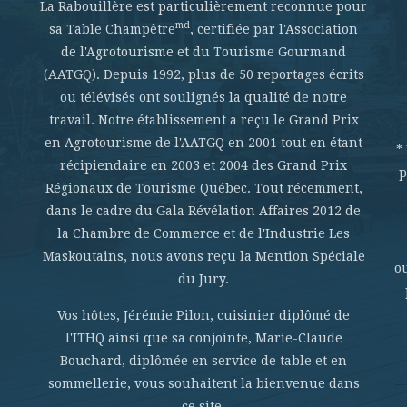
La Rabouillère est particulièrement reconnue pour
md
sa Table Champêtre
, certifiée par l'Association
de l'Agrotourisme et du Tourisme Gourmand
(AATGQ). Depuis 1992, plus de 50 reportages écrits
ou télévisés ont soulignés la qualité de notre
travail. Notre établissement a reçu le Grand Prix
en Agrotourisme de l'AATGQ en 2001 tout en étant
*
récipiendaire en 2003 et 2004 des Grand Prix
p
Régionaux de Tourisme Québec. Tout récemment,
dans le cadre du Gala Révélation Affaires 2012 de
la Chambre de Commerce et de l'Industrie Les
Maskoutains, nous avons reçu la Mention Spéciale
o
du Jury.
Vos hôtes, Jérémie Pilon, cuisinier diplômé de
l'ITHQ ainsi que sa conjointe, Marie-Claude
Bouchard, diplômée en service de table et en
sommellerie, vous souhaitent la bienvenue dans
ce site.