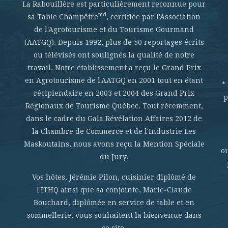
La Rabouillère est particulièrement reconnue pour
md
sa Table Champêtre
, certifiée par l'Association
de l'Agrotourisme et du Tourisme Gourmand
(AATGQ). Depuis 1992, plus de 50 reportages écrits
ou télévisés ont soulignés la qualité de notre
travail. Notre établissement a reçu le Grand Prix
en Agrotourisme de l'AATGQ en 2001 tout en étant
*
récipiendaire en 2003 et 2004 des Grand Prix
p
Régionaux de Tourisme Québec. Tout récemment,
dans le cadre du Gala Révélation Affaires 2012 de
la Chambre de Commerce et de l'Industrie Les
Maskoutains, nous avons reçu la Mention Spéciale
o
du Jury.
Vos hôtes, Jérémie Pilon, cuisinier diplômé de
l'ITHQ ainsi que sa conjointe, Marie-Claude
Bouchard, diplômée en service de table et en
sommellerie, vous souhaitent la bienvenue dans
ce site.