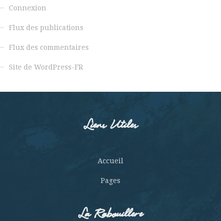
Connexion
Flux des publications
Flux des commentaires
Site de WordPress-FR
Liens Utiles
Accueil
Pages
La Rabouillere