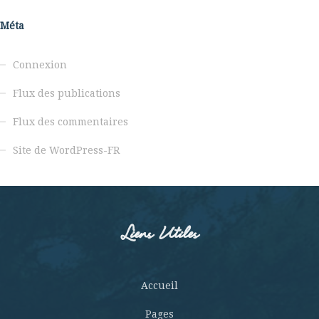
Méta
Connexion
Flux des publications
Flux des commentaires
Site de WordPress-FR
Liens Utiles
Accueil
Pages