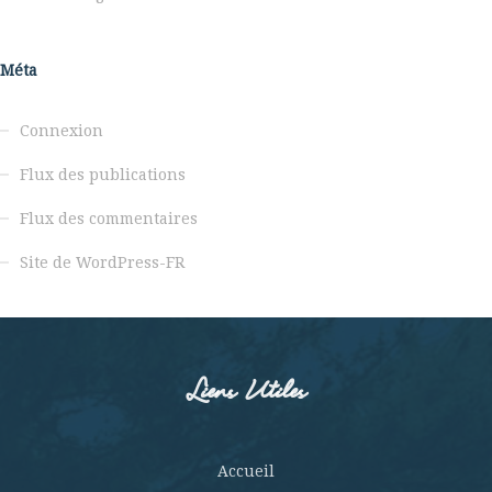
Méta
Connexion
Flux des publications
Flux des commentaires
Site de WordPress-FR
Liens Utiles
Accueil