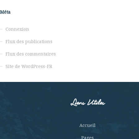
Méta
Connexion
Flux des publications
Flux des commentaires
Site de WordPress-FR
Liens Utiles
Accueil
Pages