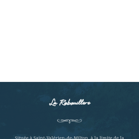
La Rabouillere
Située à Saint-Valérien-de-Milton, à la limite de la