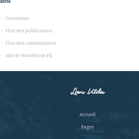
Méta
Connexion
Flux des publications
Flux des commentaires
Site de WordPress-FR
Liens Utiles
Accueil
Pages