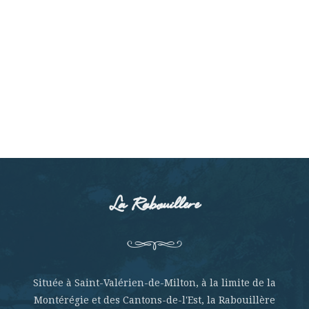
La Rabouillere
Située à Saint-Valérien-de-Milton, à la limite de la
Montérégie et des Cantons-de-l'Est, la Rabouillère