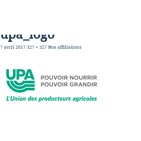
Rabouillère
La Ferme
Table
upa_logo
7 avril 2017
327 × 327
Nos affiliations