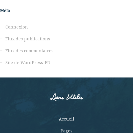
Méta
Connexion
Flux des publications
Flux des commentaires
Site de WordPress-FR
Liens Utiles
Accueil
Pages