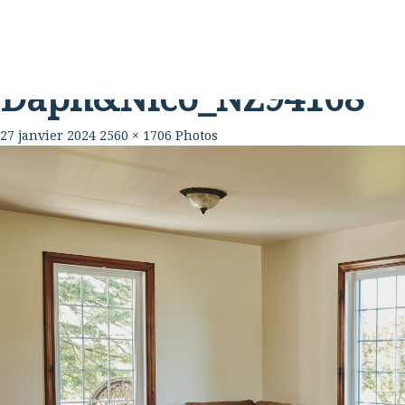
Rabouillère
La Ferme
Table
Daph&Nico_NZ94168
27 janvier 2024
2560 × 1706
Photos