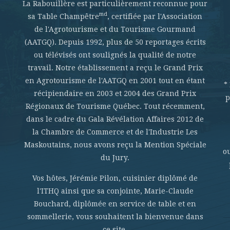
La Rabouillère est particulièrement reconnue pour
md
sa Table Champêtre
, certifiée par l'Association
de l'Agrotourisme et du Tourisme Gourmand
(AATGQ). Depuis 1992, plus de 50 reportages écrits
ou télévisés ont soulignés la qualité de notre
travail. Notre établissement a reçu le Grand Prix
en Agrotourisme de l'AATGQ en 2001 tout en étant
*
récipiendaire en 2003 et 2004 des Grand Prix
p
Régionaux de Tourisme Québec. Tout récemment,
dans le cadre du Gala Révélation Affaires 2012 de
la Chambre de Commerce et de l'Industrie Les
Maskoutains, nous avons reçu la Mention Spéciale
o
du Jury.
Vos hôtes, Jérémie Pilon, cuisinier diplômé de
l'ITHQ ainsi que sa conjointe, Marie-Claude
Bouchard, diplômée en service de table et en
sommellerie, vous souhaitent la bienvenue dans
ce site.