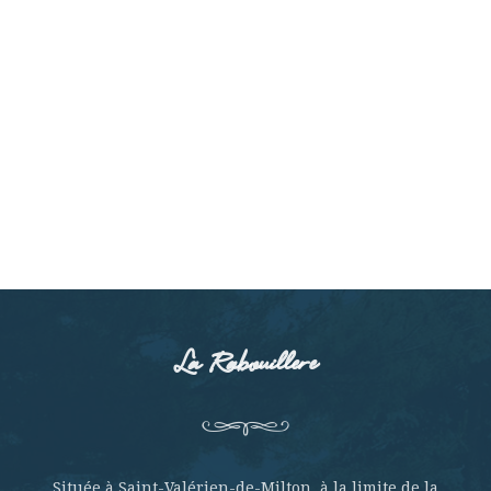
La Rabouillere
Située à Saint-Valérien-de-Milton, à la limite de la