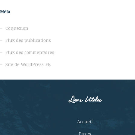
Méta
Connexion
Flux des publications
Flux des commentaires
Site de WordPress-FR
Liens Utiles
Accueil
Pages