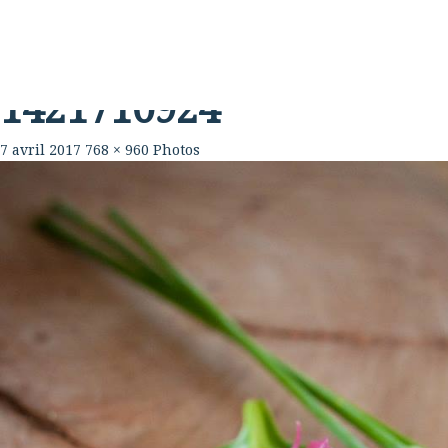
Rabouillère
La Ferme
Table
1421710924
7 avril 2017
768 × 960
Photos