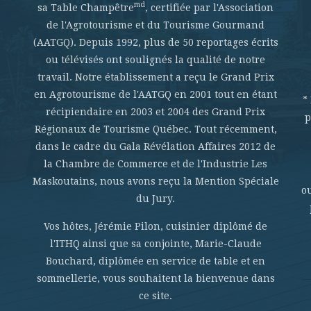
md
sa Table Champêtre
, certifiée par l'Association
de l'Agrotourisme et du Tourisme Gourmand
(AATGQ). Depuis 1992, plus de 50 reportages écrits
ou télévisés ont soulignés la qualité de notre
travail. Notre établissement a reçu le Grand Prix
en Agrotourisme de l'AATGQ en 2001 tout en étant
*
récipiendaire en 2003 et 2004 des Grand Prix
p
Régionaux de Tourisme Québec. Tout récemment,
dans le cadre du Gala Révélation Affaires 2012 de
la Chambre de Commerce et de l'Industrie Les
Maskoutains, nous avons reçu la Mention Spéciale
o
du Jury.
Vos hôtes, Jérémie Pilon, cuisinier diplômé de
l'ITHQ ainsi que sa conjointe, Marie-Claude
Bouchard, diplômée en service de table et en
sommellerie, vous souhaitent la bienvenue dans
ce site.