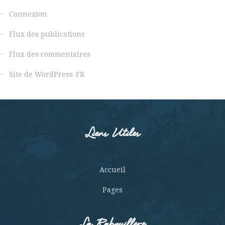
Connexion
Flux des publications
Flux des commentaires
Site de WordPress-FR
Liens Utiles
Accueil
Pages
La Rabouillere