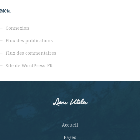
Méta
Connexion
Flux des publications
Flux des commentaires
Site de WordPress-FR
Liens Utiles
Accueil
Pages